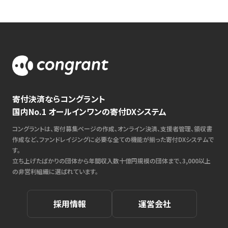
寄付決済ならコングラント
国内No.1 オールインワンの寄付DXシステム
コングラントは、寄付募集ページの作成、オンライン決済、支援者管理、領収書
作成など、ファンドレイジングに必要な全ての機能が揃った寄付DXシステムで
す。
立ち上げたばかりの団体から年間収入数十億円規模の団体まで、3,000以上
の非営利組織に選ばれています。
採用情報
運営会社