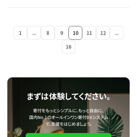
1
...
8
9
10
11
12
...
16
まずは体験してください。
寄付をもっとシンプルに、もっと自由に。
国内No.1のオールインワン寄付DXシステム
で、
支援をはじめましょう。