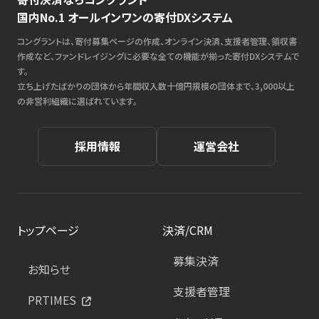
国内No.1 オールインワンの寄付DXシステム
コングラントは、寄付募集ページの作成、オンライン決済、支援者管理、領収書
作成など、ファンドレイジングに必要な全ての機能が揃った寄付DXシステムで
す。
立ち上げたばかりの団体から年間収入数十億円規模の団体まで、3,000以上
の非営利組織に選ばれています。
採用情報
運営会社
トップページ
決済/CRM
募集決済
お知らせ
支援者管理
PRTIMES