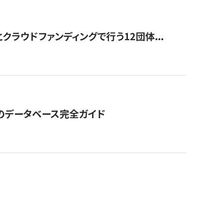
ラウドファンディングで行う12団体...
GOのデータベース完全ガイド
。