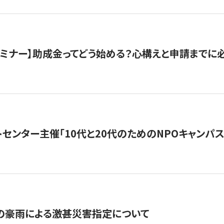
催セミナー】助成金ってどう始める？心構えと申請までに
トセンター主催「10代と20代のためのNPOキャンパ
の豪雨による激甚災害指定について