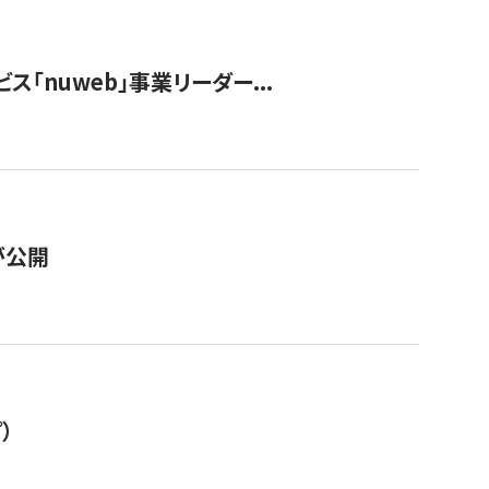
ス「nuweb」事業リーダー...
が公開
）