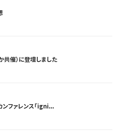
想
か共催）に登壇しました
ンファレンス「igni...