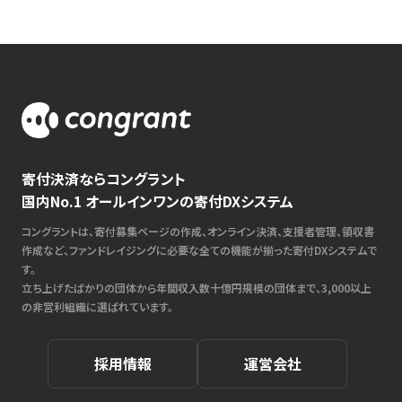
寄付決済ならコングラント
国内No.1 オールインワンの寄付DXシステム
コングラントは、寄付募集ページの作成、オンライン決済、支援者管理、領収書
作成など、ファンドレイジングに必要な全ての機能が揃った寄付DXシステムで
す。
立ち上げたばかりの団体から年間収入数十億円規模の団体まで、3,000以上
の非営利組織に選ばれています。
採用情報
運営会社