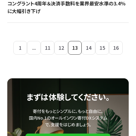
コングラント4周年＆決済手数料を業界最安水準の3.4％
に大幅引き下げ
1
...
11
12
13
14
15
16
まずは体験してください。
寄付をもっとシンプルに、もっと自由に。
国内No.1のオールインワン寄付DXシステム
で、
支援をはじめましょう。