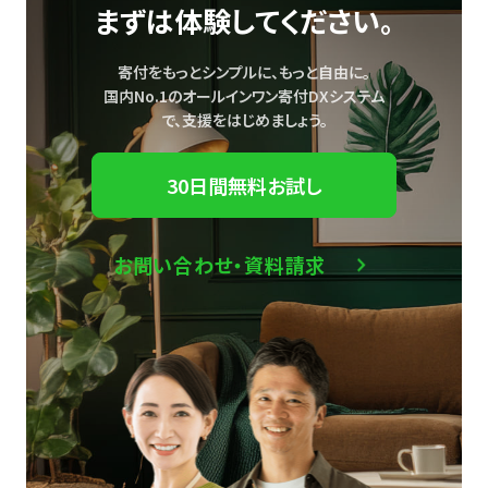
まずは体験してください。
寄付をもっとシンプルに、もっと自由に。
国内No.1のオールインワン寄付DXシステム
で、
支援をはじめましょう。
30日間無料お試し
お問い合わせ・資料請求