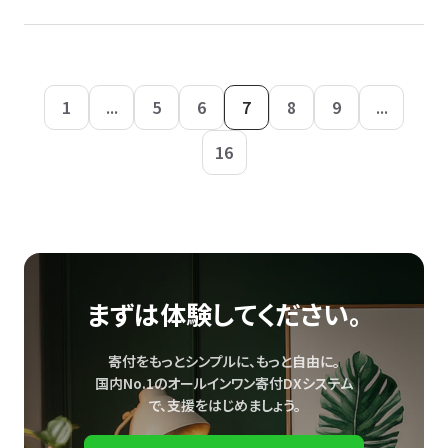
1
...
5
6
7
8
9
...
16
まずは体験してください。
寄付をもっとシンプルに、もっと自由に。
国内No.1のオールインワン寄付DXシステム
で、
支援をはじめましょう。