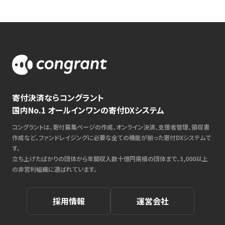
寄付決済ならコングラント
国内No.1 オールインワンの寄付DXシステム
コングラントは、寄付募集ページの作成、オンライン決済、支援者管理、領収書
作成など、ファンドレイジングに必要な全ての機能が揃った寄付DXシステムで
す。
立ち上げたばかりの団体から年間収入数十億円規模の団体まで、3,000以上
の非営利組織に選ばれています。
採用情報
運営会社