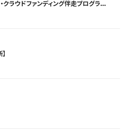
クラウドファンディング伴走プログラ...
新】