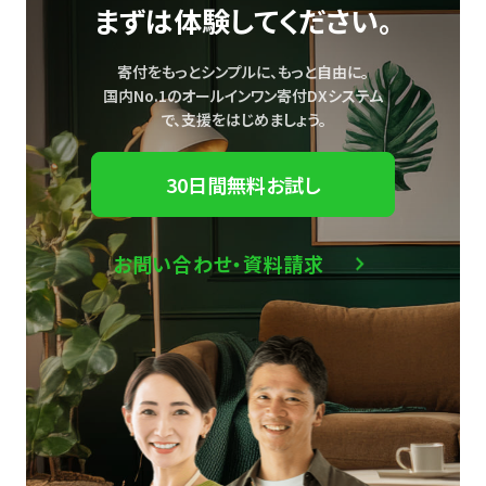
まずは体験してください。
寄付をもっとシンプルに、もっと自由に。
国内No.1のオールインワン寄付DXシステム
で、
支援をはじめましょう。
30日間無料お試し
お問い合わせ・資料請求