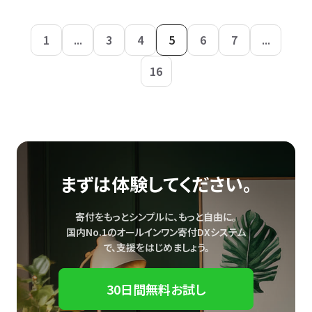
1
...
3
4
5
6
7
...
16
まずは体験してください。
寄付をもっとシンプルに、もっと自由に。
国内No.1のオールインワン寄付DXシステム
で、
支援をはじめましょう。
30日間無料お試し