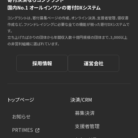
国内No.1 オールインワンの寄付DXシステム
コングラントは、寄付募集ページの作成、オンライン決済、支援者管理、領収書
作成など、ファンドレイジングに必要な全ての機能が揃った寄付DXシステムで
す。
立ち上げたばかりの団体から年間収入数十億円規模の団体まで、3,000以上
の非営利組織に選ばれています。
採用情報
運営会社
トップページ
決済/CRM
募集決済
お知らせ
支援者管理
PRTIMES