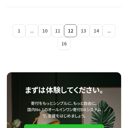
1
...
10
11
12
13
14
...
16
まずは体験してください。
寄付をもっとシンプルに、もっと自由に。
国内No.1のオールインワン寄付DXシステム
で、
支援をはじめましょう。