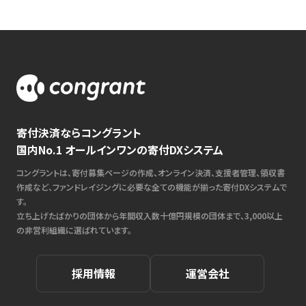
寄付決済ならコングラント
国内No.1 オールインワンの寄付DXシステム
コングラントは、寄付募集ページの作成、オンライン決済、支援者管理、領収書
作成など、ファンドレイジングに必要な全ての機能が揃った寄付DXシステムで
す。
立ち上げたばかりの団体から年間収入数十億円規模の団体まで、3,000以上
の非営利組織に選ばれています。
採用情報
運営会社