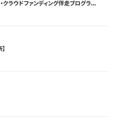
クラウドファンディング伴走プログラ...
新】