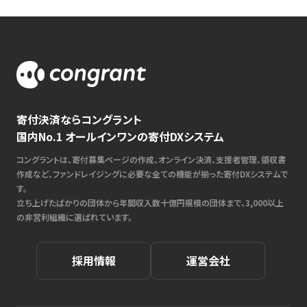
寄付決済ならコングラント
国内No.1 オールインワンの寄付DXシステム
コングラントは、寄付募集ページの作成、オンライン決済、支援者管理、領収書
作成など、ファンドレイジングに必要な全ての機能が揃った寄付DXシステムで
す。
立ち上げたばかりの団体から年間収入数十億円規模の団体まで、3,000以上
の非営利組織に選ばれています。
採用情報
運営会社