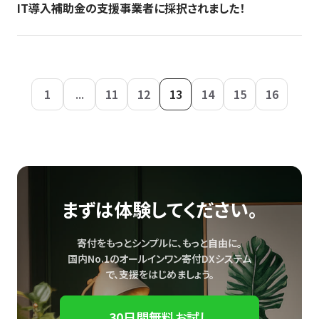
IT導入補助金の支援事業者に採択されました！
1
...
11
12
13
14
15
16
まずは体験してください。
寄付をもっとシンプルに、もっと自由に。
国内No.1のオールインワン寄付DXシステム
で、
支援をはじめましょう。
30日間無料お試し