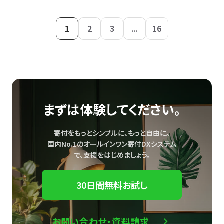
1
2
3
...
16
まずは体験してください。
寄付をもっとシンプルに、もっと自由に。
国内No.1のオールインワン寄付DXシステム
で、
支援をはじめましょう。
30日間無料お試し
お問い合わせ・資料請求