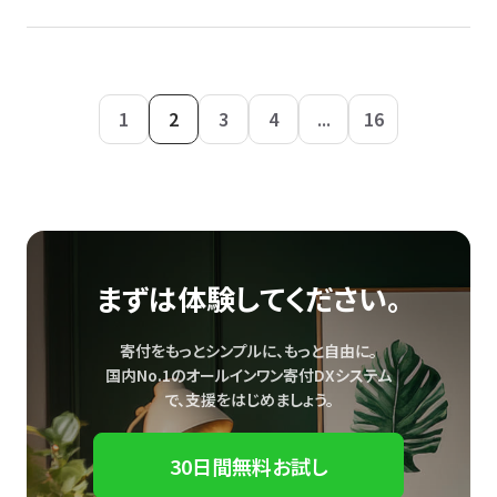
1
2
3
4
...
16
まずは体験してください。
寄付をもっとシンプルに、もっと自由に。
国内No.1のオールインワン寄付DXシステム
で、
支援をはじめましょう。
30日間無料お試し