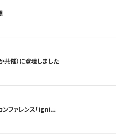
想
か共催）に登壇しました
ンファレンス「igni...