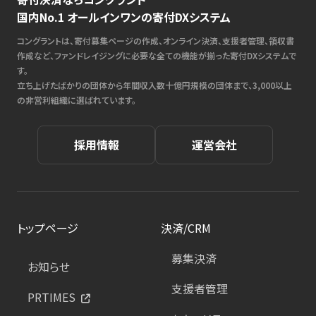
国内No.1 オールインワンの寄付DXシステム
コングラントは、寄付募集ページの作成、オンライン決済、支援者管理、領収書
作成など、ファンドレイジングに必要な全ての機能が揃った寄付DXシステムで
す。
立ち上げたばかりの団体から年間収入数十億円規模の団体まで、3,000以上
の非営利組織に選ばれています。
採用情報
運営会社
トップページ
決済/CRM
募集決済
お知らせ
支援者管理
PRTIMES