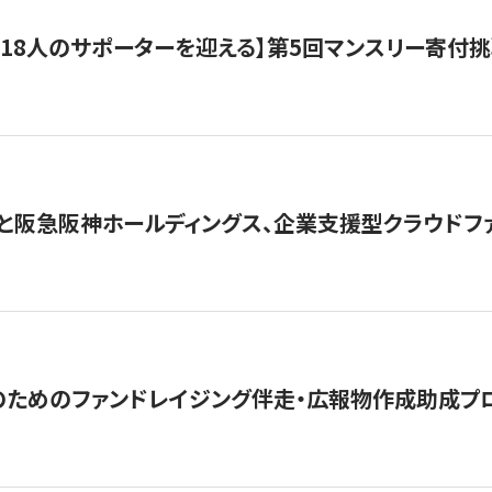
318人のサポーターを迎える】​​第5回マンスリー寄
と阪急阪神ホールディングス、企業支援型クラウドファン
めのファンドレイジング伴走・広報物作成助成プログラム「S