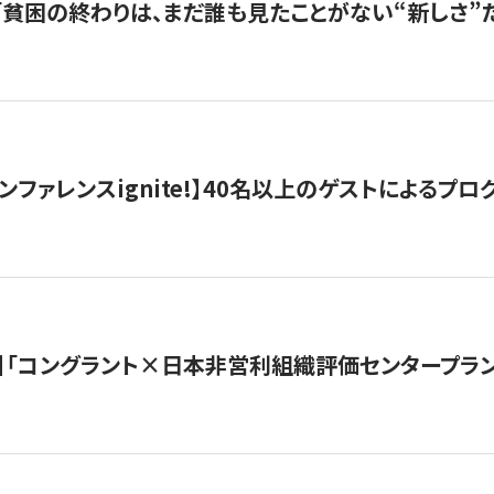
s |「貧困の終わりは、まだ誰も見たことがない“新しさ”だ
ンファレンスignite!】40名以上のゲストによるプログ
】「コングラント×日本非営利組織評価センタープラ