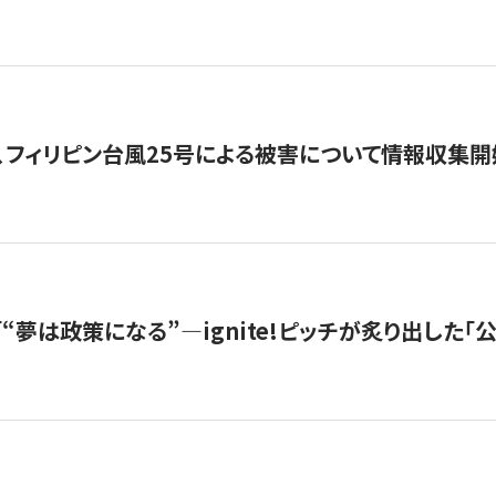
、フィリピン台風25号による被害について情報収集開
s |「“夢は政策になる”—ignite!ピッチが炙り出した