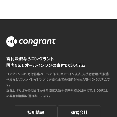
寄付決済ならコングラント
国内No.1 オールインワンの寄付DXシステム
コングラントは、寄付募集ページの作成、オンライン決済、支援者管理、領収書
作成など、ファンドレイジングに必要な全ての機能が揃った寄付DXシステムで
す。
立ち上げたばかりの団体から年間収入数十億円規模の団体まで、3,000以上
の非営利組織に選ばれています。
採用情報
運営会社