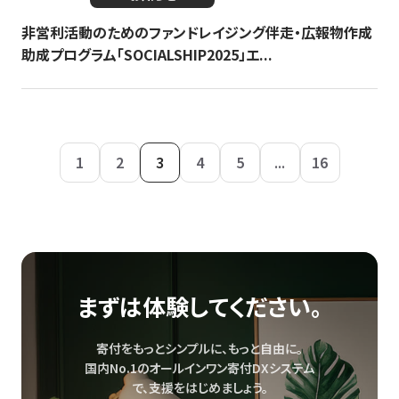
非営利活動のためのファンドレイジング伴走・広報物作成
助成プログラム「SOCIALSHIP2025」エ...
1
2
3
4
5
...
16
まずは体験してください。
寄付をもっとシンプルに、もっと自由に。
国内No.1のオールインワン寄付DXシステム
で、
支援をはじめましょう。