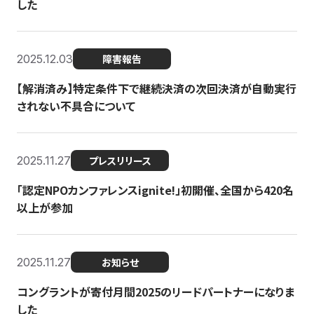
した
2025.12.03
障害報告
【解消済み】特定条件下で継続決済の次回決済が自動実行
されない不具合について
2025.11.27
プレスリリース
「認定NPOカンファレンスignite!」初開催、全国から420名
以上が参加
2025.11.27
お知らせ
コングラントが寄付月間2025のリードパートナーになりま
した