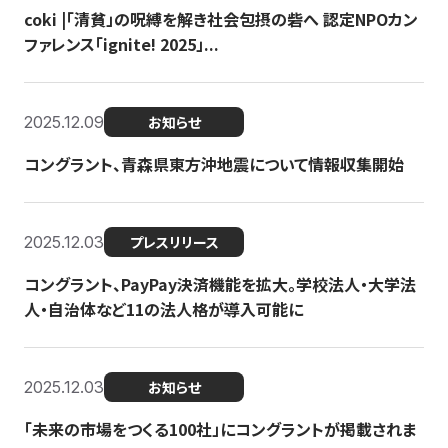
coki |「清貧」の呪縛を解き社会包摂の砦へ 認定NPOカン
ファレンス「ignite! 2025」...
2025.12.09
お知らせ
コングラント、青森県東方沖地震について情報収集開始
2025.12.03
プレスリリース
コングラント、PayPay決済機能を拡大。学校法人・大学法
人・自治体など11の法人格が導入可能に
2025.12.03
お知らせ
「未来の市場をつくる100社」にコングラントが掲載されま