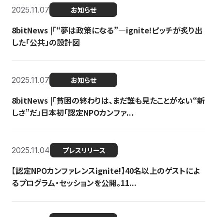
2025.11.07
お知らせ
8bitNews |「“夢は政策になる”—ignite!ピッチが炙り出
した「公共」の設計図
2025.11.07
お知らせ
8bitNews |「貧困の終わりは、まだ誰も見たことがない“新
しさ”だ」日本初「認定NPOカンファ...
2025.11.04
プレスリリース
【認定NPOカンファレンスignite!】40名以上のゲストによ
るプログラム・セッションを公開。11...