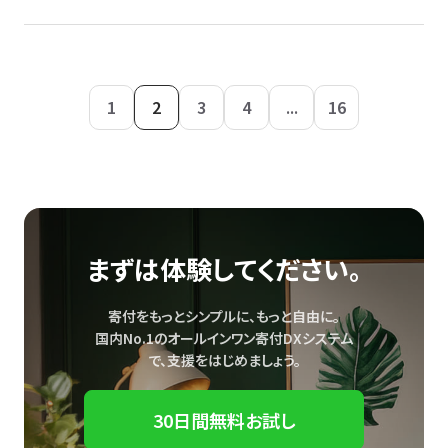
1
2
3
4
...
16
まずは体験してください。
寄付をもっとシンプルに、もっと自由に。
国内No.1のオールインワン寄付DXシステム
で、
支援をはじめましょう。
30日間無料お試し