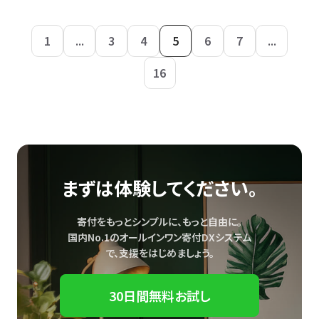
1
...
3
4
5
6
7
...
16
まずは体験してください。
寄付をもっとシンプルに、もっと自由に。
国内No.1のオールインワン寄付DXシステム
で、
支援をはじめましょう。
30日間無料お試し