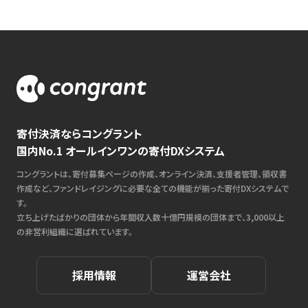
寄付決済ならコングラント
国内No.1 オールインワンの寄付DXシステム
コングラントは、寄付募集ページの作成、オンライン決済、支援者管理、領収書
作成など、ファンドレイジングに必要な全ての機能が揃った寄付DXシステムで
す。
立ち上げたばかりの団体から年間収入数十億円規模の団体まで、3,000以上
の非営利組織に選ばれています。
採用情報
運営会社