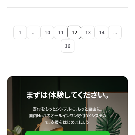
1
...
10
11
12
13
14
...
16
まずは体験してください。
寄付をもっとシンプルに、もっと自由に。
国内No.1のオールインワン寄付DXシステム
で、
支援をはじめましょう。