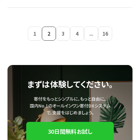
1
2
3
4
...
16
まずは体験してください。
寄付をもっとシンプルに、もっと自由に。
国内No.1のオールインワン寄付DXシステム
で、
支援をはじめましょう。
30日間無料お試し