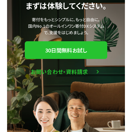
まずは体験してください。
寄付をもっとシンプルに、もっと自由に。
国内No.1のオールインワン寄付DXシステム
で、
支援をはじめましょう。
30日間無料お試し
お問い合わせ・資料請求