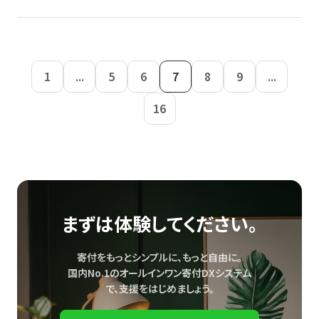
1
...
5
6
7
8
9
...
16
まずは体験してください。
寄付をもっとシンプルに、もっと自由に。
国内No.1のオールインワン寄付DXシステム
で、
支援をはじめましょう。