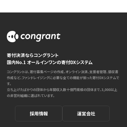
寄付決済ならコングラント
国内No.1 オールインワンの寄付DXシステム
コングラントは、寄付募集ページの作成、オンライン決済、支援者管理、領収書
作成など、ファンドレイジングに必要な全ての機能が揃った寄付DXシステムで
す。
立ち上げたばかりの団体から年間収入数十億円規模の団体まで、3,000以上
の非営利組織に選ばれています。
採用情報
運営会社