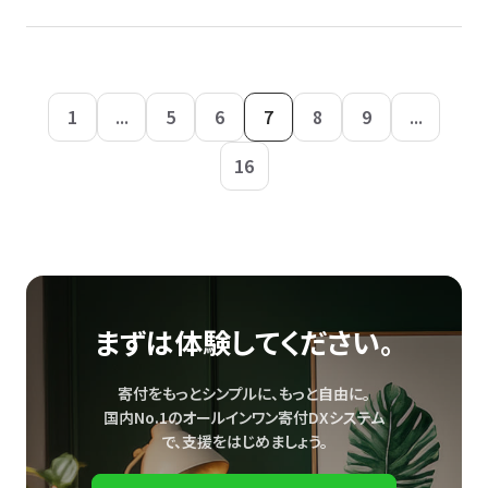
1
...
5
6
7
8
9
...
16
まずは体験してください。
寄付をもっとシンプルに、もっと自由に。
国内No.1のオールインワン寄付DXシステム
で、
支援をはじめましょう。