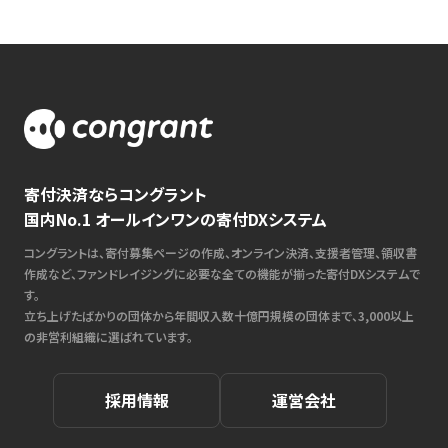
寄付決済ならコングラント
国内No.1 オールインワンの寄付DXシステム
コングラントは、寄付募集ページの作成、オンライン決済、支援者管理、領収書
作成など、ファンドレイジングに必要な全ての機能が揃った寄付DXシステムで
す。
立ち上げたばかりの団体から年間収入数十億円規模の団体まで、3,000以上
の非営利組織に選ばれています。
採用情報
運営会社