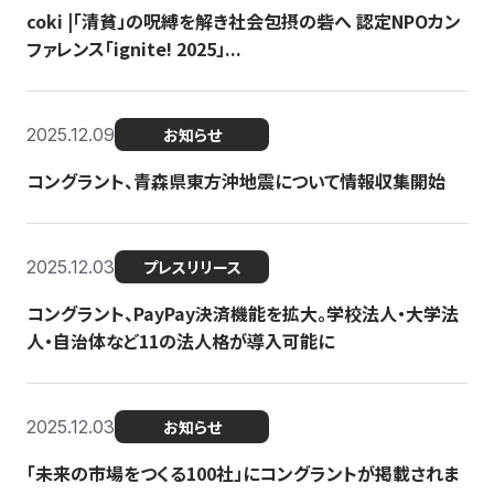
coki |「清貧」の呪縛を解き社会包摂の砦へ 認定NPOカン
ファレンス「ignite! 2025」...
2025.12.09
お知らせ
コングラント、青森県東方沖地震について情報収集開始
2025.12.03
プレスリリース
コングラント、PayPay決済機能を拡大。学校法人・大学法
人・自治体など11の法人格が導入可能に
2025.12.03
お知らせ
「未来の市場をつくる100社」にコングラントが掲載されま