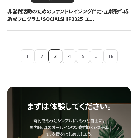
非営利活動のためのファンドレイジング伴走・広報物作成
助成プログラム「SOCIALSHIP2025」エ...
1
2
3
4
5
...
16
まずは体験してください。
寄付をもっとシンプルに、もっと自由に。
国内No.1のオールインワン寄付DXシステム
で、
支援をはじめましょう。