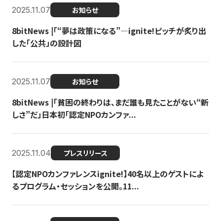
2025.11.07
お知らせ
8bitNews |「“夢は政策になる”—ignite!ピッチが炙り出
した「公共」の設計図
2025.11.07
お知らせ
8bitNews |「貧困の終わりは、まだ誰も見たことがない“新
しさ”だ」日本初「認定NPOカンファ...
2025.11.04
プレスリリース
【認定NPOカンファレンスignite!】40名以上のゲストによ
るプログラム・セッションを公開。11...