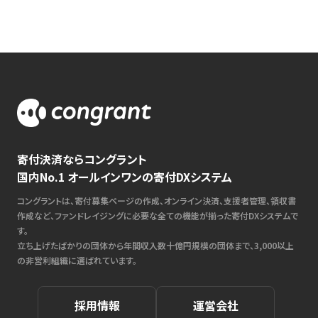
寄付決済ならコングラント
国内No.1 オールインワンの寄付DXシステム
コングラントは、寄付募集ページの作成、オンライン決済、支援者管理、領収書
作成など、ファンドレイジングに必要な全ての機能が揃った寄付DXシステムで
す。
立ち上げたばかりの団体から年間収入数十億円規模の団体まで、3,000以上
の非営利組織に選ばれています。
採用情報
運営会社