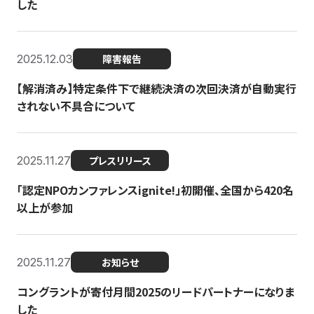
した
2025.12.03
障害報告
【解消済み】特定条件下で継続決済の次回決済が自動実行
されない不具合について
2025.11.27
プレスリリース
「認定NPOカンファレンスignite!」初開催、全国から420名
以上が参加
2025.11.27
お知らせ
コングラントが寄付月間2025のリードパートナーになりま
した