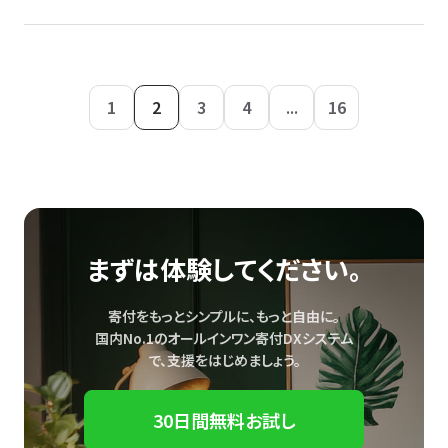
1
2
3
4
...
16
まずは体験してください。
寄付をもっとシンプルに、もっと自由に。
国内No.1のオールインワン寄付DXシステム
で、
支援をはじめましょう。
30日間無料お試し