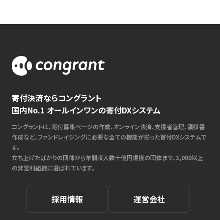
寄付決済ならコングラント
国内No.1 オールインワンの寄付DXシステム
コングラントは、寄付募集ページの作成、オンライン決済、支援者管理、領収書
作成など、ファンドレイジングに必要な全ての機能が揃った寄付DXシステムで
す。
立ち上げたばかりの団体から年間収入数十億円規模の団体まで、3,000以上
の非営利組織に選ばれています。
採用情報
運営会社