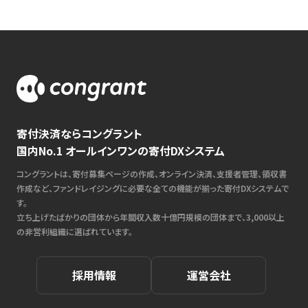
寄付決済ならコングラント
国内No.1 オールインワンの寄付DXシステム
コングラントは、寄付募集ページの作成、オンライン決済、支援者管理、領収書
作成など、ファンドレイジングに必要な全ての機能が揃った寄付DXシステムで
す。
立ち上げたばかりの団体から年間収入数十億円規模の団体まで、3,000以上
の非営利組織に選ばれています。
採用情報
運営会社