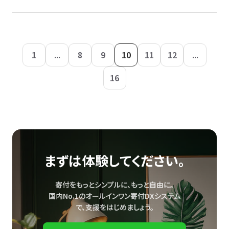
1
...
8
9
10
11
12
...
16
まずは体験してください。
寄付をもっとシンプルに、もっと自由に。
国内No.1のオールインワン寄付DXシステム
で、
支援をはじめましょう。