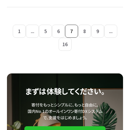
1
...
5
6
7
8
9
...
16
まずは体験してください。
寄付をもっとシンプルに、もっと自由に。
国内No.1のオールインワン寄付DXシステム
で、
支援をはじめましょう。