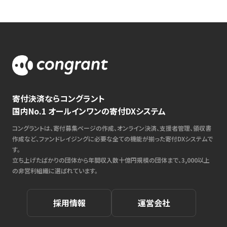
寄付決済ならコングラント
国内No.1 オールインワンの寄付DXシステム
コングラントは、寄付募集ページの作成、オンライン決済、支援者管理、領収書
作成など、ファンドレイジングに必要な全ての機能が揃った寄付DXシステムで
す。
立ち上げたばかりの団体から年間収入数十億円規模の団体まで、3,000以上
の非営利組織に選ばれています。
採用情報
運営会社