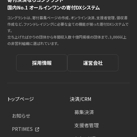
国内No.1 オールインワンの寄付DXシステム
コングラントは、寄付募集ページの作成、オンライン決済、支援者管理、領収書
作成など、ファンドレイジングに必要な全ての機能が揃った寄付DXシステムで
す。
立ち上げたばかりの団体から年間収入数十億円規模の団体まで、3,000以上
の非営利組織に選ばれています。
採用情報
運営会社
トップページ
決済/CRM
募集決済
お知らせ
支援者管理
PRTIMES