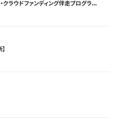
クラウドファンディング伴走プログラ...
新】