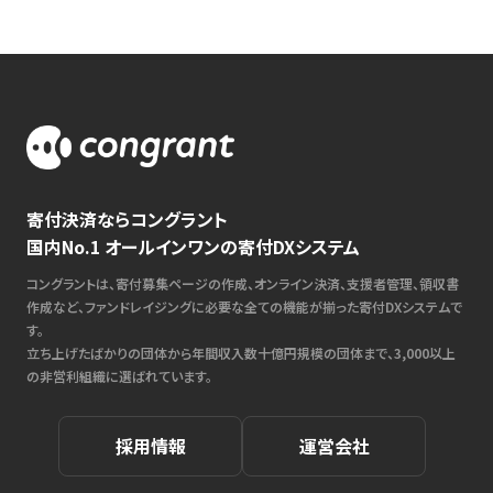
寄付決済ならコングラント
国内No.1 オールインワンの寄付DXシステム
コングラントは、寄付募集ページの作成、オンライン決済、支援者管理、領収書
作成など、ファンドレイジングに必要な全ての機能が揃った寄付DXシステムで
す。
立ち上げたばかりの団体から年間収入数十億円規模の団体まで、3,000以上
の非営利組織に選ばれています。
採用情報
運営会社