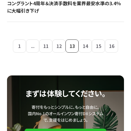
コングラント4周年＆決済手数料を業界最安水準の3.4％
に大幅引き下げ
1
...
11
12
13
14
15
16
まずは体験してください。
寄付をもっとシンプルに、もっと自由に。
国内No.1のオールインワン寄付DXシステム
で、
支援をはじめましょう。