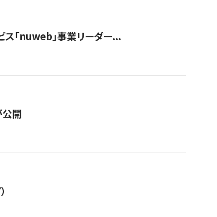
ス「nuweb」事業リーダー...
が公開
）