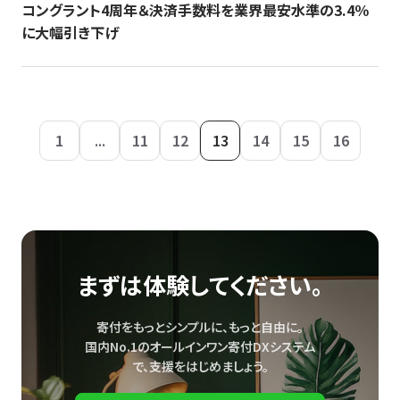
コングラント4周年＆決済手数料を業界最安水準の3.4％
に大幅引き下げ
1
...
11
12
13
14
15
16
まずは体験してください。
寄付をもっとシンプルに、もっと自由に。
国内No.1のオールインワン寄付DXシステム
で、
支援をはじめましょう。