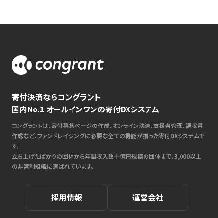
寄付決済ならコングラント
国内No.1 オールインワンの寄付DXシステム
コングラントは、寄付募集ページの作成、オンライン決済、支援者管理、領収書
作成など、ファンドレイジングに必要な全ての機能が揃った寄付DXシステムで
す。
立ち上げたばかりの団体から年間収入数十億円規模の団体まで、3,000以上
の非営利組織に選ばれています。
採用情報
運営会社