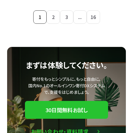
1
2
3
...
16
まずは体験してください。
寄付をもっとシンプルに、もっと自由に。
国内No.1のオールインワン寄付DXシステム
で、
支援をはじめましょう。
30日間無料お試し
お問い合わせ・資料請求