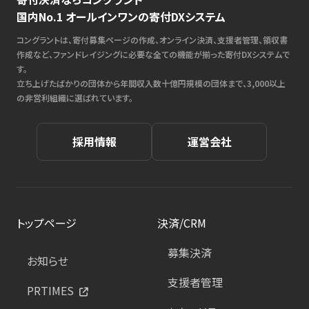
国内No.1 オールインワンの寄付DXシステム
コングラントは、寄付募集ページの作成、オンライン決済、支援者管理、領収書
作成など、ファンドレイジングに必要な全ての機能が揃った寄付DXシステムで
す。
立ち上げたばかりの団体から年間収入数十億円規模の団体まで、3,000以上
の非営利組織に選ばれています。
採用情報
運営会社
トップページ
決済/CRM
募集決済
お知らせ
支援者管理
PRTIMES