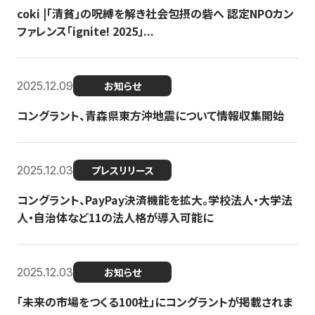
coki |「清貧」の呪縛を解き社会包摂の砦へ 認定NPOカン
ファレンス「ignite! 2025」...
2025.12.09
お知らせ
コングラント、青森県東方沖地震について情報収集開始
2025.12.03
プレスリリース
コングラント、PayPay決済機能を拡大。学校法人・大学法
人・自治体など11の法人格が導入可能に
2025.12.03
お知らせ
「未来の市場をつくる100社」にコングラントが掲載されま