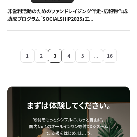
非営利活動のためのファンドレイジング伴走・広報物作成
助成プログラム「SOCIALSHIP2025」エ...
1
2
3
4
5
...
16
まずは体験してください。
寄付をもっとシンプルに、もっと自由に。
国内No.1のオールインワン寄付DXシステム
で、
支援をはじめましょう。