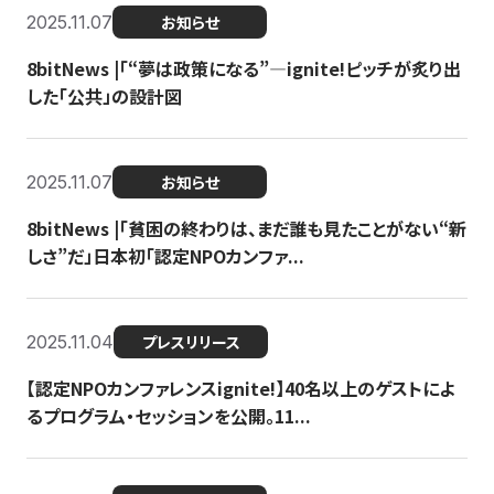
2025.11.07
お知らせ
8bitNews |「“夢は政策になる”—ignite!ピッチが炙り出
した「公共」の設計図
2025.11.07
お知らせ
8bitNews |「貧困の終わりは、まだ誰も見たことがない“新
しさ”だ」日本初「認定NPOカンファ...
2025.11.04
プレスリリース
【認定NPOカンファレンスignite!】40名以上のゲストによ
るプログラム・セッションを公開。11...