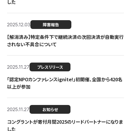
した
2025.12.03
障害報告
【解消済み】特定条件下で継続決済の次回決済が自動実行
されない不具合について
2025.11.27
プレスリリース
「認定NPOカンファレンスignite!」初開催、全国から420名
以上が参加
2025.11.27
お知らせ
コングラントが寄付月間2025のリードパートナーになりま
した