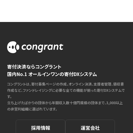
寄付決済ならコングラント
国内No.1 オールインワンの寄付DXシステム
コングラントは、寄付募集ページの作成、オンライン決済、支援者管理、領収書
作成など、ファンドレイジングに必要な全ての機能が揃った寄付DXシステムで
す。
立ち上げたばかりの団体から年間収入数十億円規模の団体まで、3,000以上
の非営利組織に選ばれています。
採用情報
運営会社