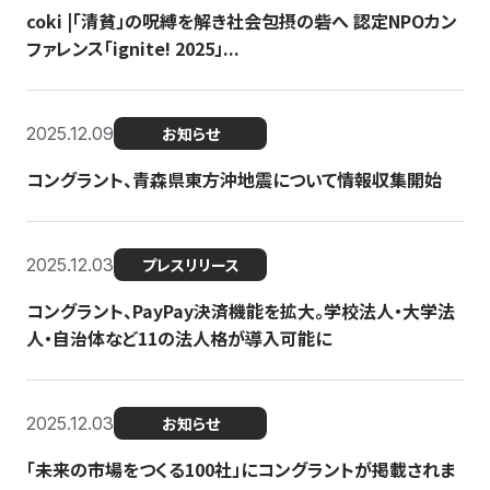
coki |「清貧」の呪縛を解き社会包摂の砦へ 認定NPOカン
ファレンス「ignite! 2025」...
2025.12.09
お知らせ
コングラント、青森県東方沖地震について情報収集開始
2025.12.03
プレスリリース
コングラント、PayPay決済機能を拡大。学校法人・大学法
人・自治体など11の法人格が導入可能に
2025.12.03
お知らせ
「未来の市場をつくる100社」にコングラントが掲載されま