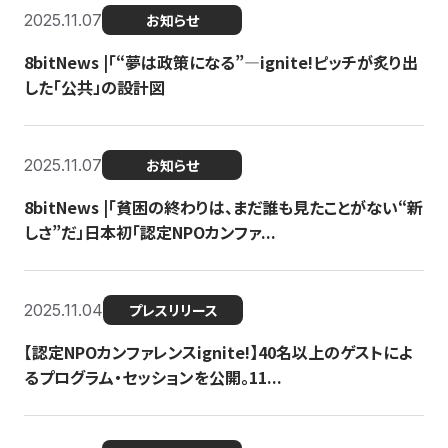
2025.11.07
お知らせ
8bitNews |「“夢は政策になる”—ignite!ピッチが炙り出
した「公共」の設計図
2025.11.07
お知らせ
8bitNews |「貧困の終わりは、まだ誰も見たことがない“新
しさ”だ」日本初「認定NPOカンファ...
2025.11.04
プレスリリース
【認定NPOカンファレンスignite!】40名以上のゲストによ
るプログラム・セッションを公開。11...