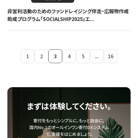
非営利活動のためのファンドレイジング伴走・広報物作成
助成プログラム「SOCIALSHIP2025」エ...
1
2
3
4
5
...
16
まずは体験してください。
寄付をもっとシンプルに、もっと自由に。
国内No.1のオールインワン寄付DXシステム
で、
支援をはじめましょう。