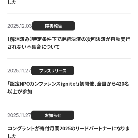
した
2025.12.03
障害報告
【解消済み】特定条件下で継続決済の次回決済が自動実行
されない不具合について
2025.11.27
プレスリリース
「認定NPOカンファレンスignite!」初開催、全国から420名
以上が参加
2025.11.27
お知らせ
コングラントが寄付月間2025のリードパートナーになりま
した