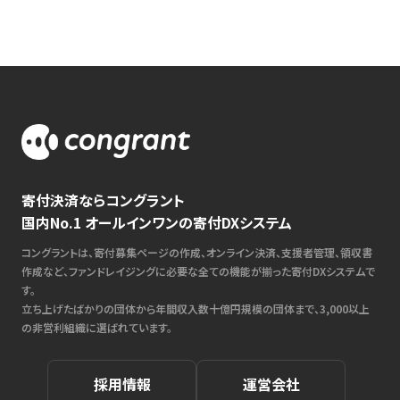
寄付決済ならコングラント
国内No.1 オールインワンの寄付DXシステム
コングラントは、寄付募集ページの作成、オンライン決済、支援者管理、領収書
作成など、ファンドレイジングに必要な全ての機能が揃った寄付DXシステムで
す。
立ち上げたばかりの団体から年間収入数十億円規模の団体まで、3,000以上
の非営利組織に選ばれています。
採用情報
運営会社