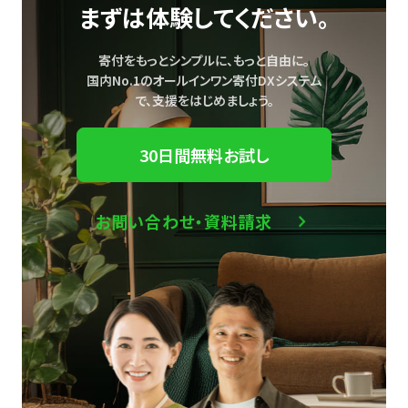
まずは体験してください。
寄付をもっとシンプルに、もっと自由に。
国内No.1のオールインワン寄付DXシステム
で、
支援をはじめましょう。
30日間無料お試し
お問い合わせ・資料請求