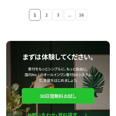
1
2
3
...
16
まずは体験してください。
寄付をもっとシンプルに、もっと自由に。
国内No.1のオールインワン寄付DXシステム
で、
支援をはじめましょう。
30日間無料お試し
お問い合わせ・資料請求