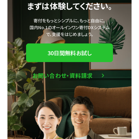
まずは体験してください。
寄付をもっとシンプルに、もっと自由に。
国内No.1のオールインワン寄付DXシステム
で、
支援をはじめましょう。
30日間無料お試し
お問い合わせ・資料請求