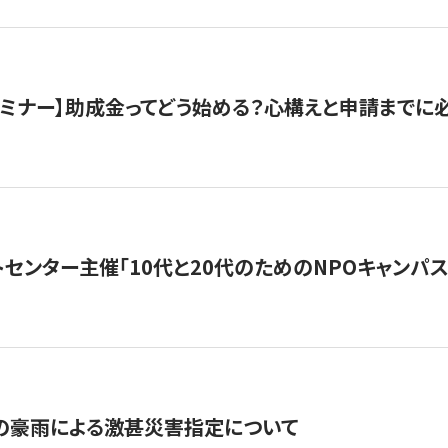
催セミナー】助成金ってどう始める？心構えと申請までに
トセンター主催「10代と20代のためのNPOキャンパ
の豪雨による激甚災害指定について