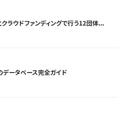
ラウドファンディングで行う12団体...
GOのデータベース完全ガイド
。