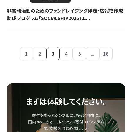
非営利活動のためのファンドレイジング伴走・広報物作成
助成プログラム「SOCIALSHIP2025」エ...
1
2
3
4
5
...
16
まずは体験してください。
寄付をもっとシンプルに、もっと自由に。
国内No.1のオールインワン寄付DXシステム
で、
支援をはじめましょう。