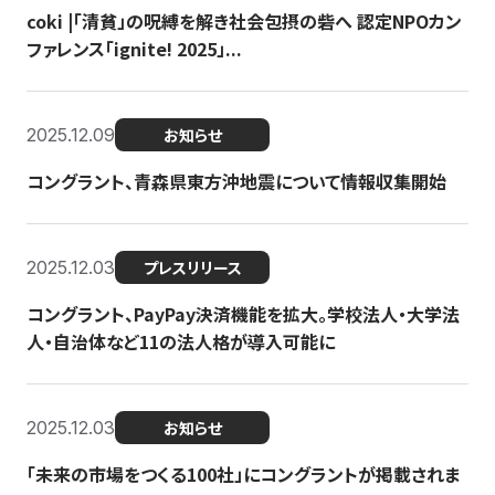
coki |「清貧」の呪縛を解き社会包摂の砦へ 認定NPOカン
ファレンス「ignite! 2025」...
2025.12.09
お知らせ
コングラント、青森県東方沖地震について情報収集開始
2025.12.03
プレスリリース
コングラント、PayPay決済機能を拡大。学校法人・大学法
人・自治体など11の法人格が導入可能に
2025.12.03
お知らせ
「未来の市場をつくる100社」にコングラントが掲載されま