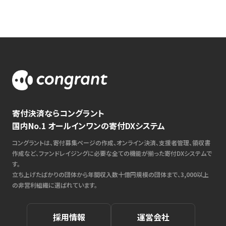
寄付決済ならコングラント
国内No.1 オールインワンの寄付DXシステム
コングラントは、寄付募集ページの作成、オンライン決済、支援者管理、領収書
作成など、ファンドレイジングに必要な全ての機能が揃った寄付DXシステムで
す。
立ち上げたばかりの団体から年間収入数十億円規模の団体まで、3,000以上
の非営利組織に選ばれています。
採用情報
運営会社