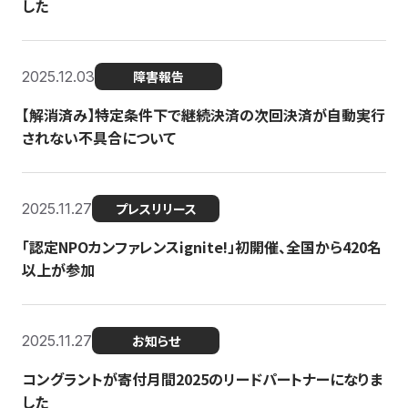
した
2025.12.03
障害報告
【解消済み】特定条件下で継続決済の次回決済が自動実行
されない不具合について
2025.11.27
プレスリリース
「認定NPOカンファレンスignite!」初開催、全国から420名
以上が参加
2025.11.27
お知らせ
コングラントが寄付月間2025のリードパートナーになりま
した