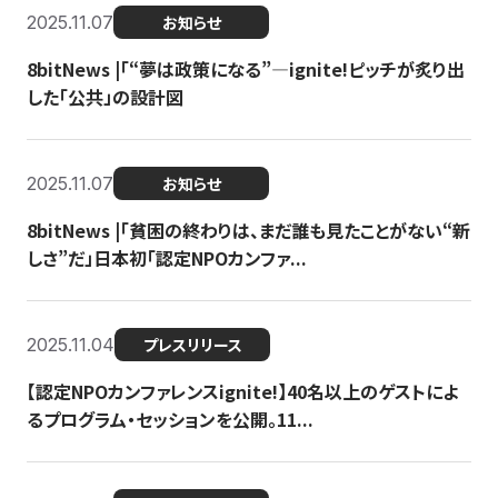
2025.11.07
お知らせ
8bitNews |「“夢は政策になる”—ignite!ピッチが炙り出
した「公共」の設計図
2025.11.07
お知らせ
8bitNews |「貧困の終わりは、まだ誰も見たことがない“新
しさ”だ」日本初「認定NPOカンファ...
2025.11.04
プレスリリース
【認定NPOカンファレンスignite!】40名以上のゲストによ
るプログラム・セッションを公開。11...