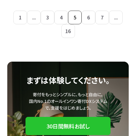
1
...
3
4
5
6
7
...
16
まずは体験してください。
寄付をもっとシンプルに、もっと自由に。
国内No.1のオールインワン寄付DXシステム
で、
支援をはじめましょう。
30日間無料お試し