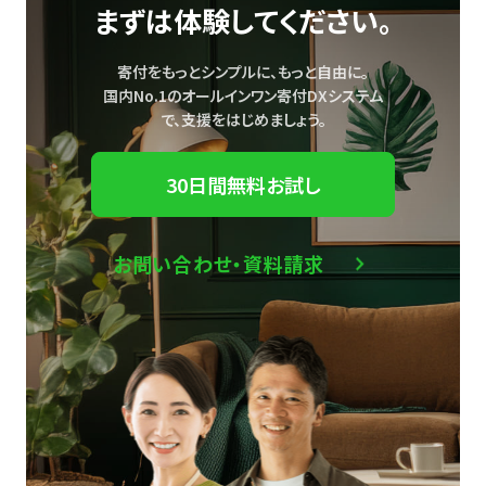
まずは体験してください。
寄付をもっとシンプルに、もっと自由に。
国内No.1のオールインワン寄付DXシステム
で、
支援をはじめましょう。
30日間無料お試し
お問い合わせ・資料請求