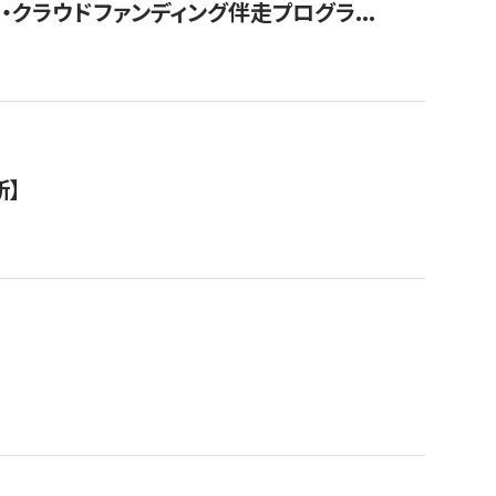
クラウドファンディング伴走プログラ...
新】